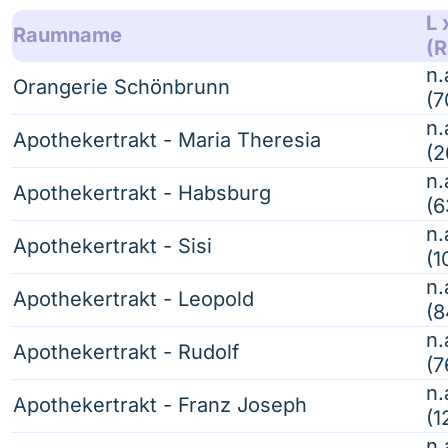
L 
Raumname
(
n.
Orangerie Schönbrunn
(
n.
Apothekertrakt - Maria Theresia
(2
n.
Apothekertrakt - Habsburg
(6
n.
Apothekertrakt - Sisi
(1
n.
Apothekertrakt - Leopold
(8
n.
Apothekertrakt - Rudolf
(7
n.
Apothekertrakt - Franz Joseph
(1
n.