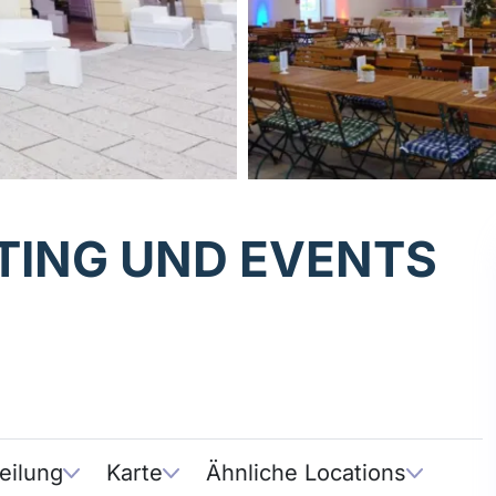
ING UND EVENTS
n
eilung
Karte
Ähnliche Locations