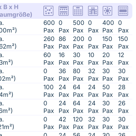
x B x H
Raumgröße)
a.
600
0
500
0
400
0
700m²)
Pax
Pax
Pax
Pax
Pax
Pax
a.
260
86
200
0
150
150
62m²)
Pax
Pax
Pax
Pax
Pax
Pax
a.
60
16
30
10
20
12
3m²)
Pax
Pax
Pax
Pax
Pax
Pax
a.
0
36
80
32
30
30
02m²)
Pax
Pax
Pax
Pax
Pax
Pax
a.
100
24
64
24
50
28
4m²)
Pax
Pax
Pax
Pax
Pax
Pax
a.
0
24
64
24
30
26
6m²)
Pax
Pax
Pax
Pax
Pax
Pax
a.
0
42
120
32
30
30
21m²)
Pax
Pax
Pax
Pax
Pax
Pax
a.
0
24
56
24
30
26