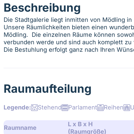
Beschreibung
Die Stadtgalerie liegt inmitten von Mödling i
Unsere Räumlichkeiten bieten einen wunderba
Mödling. Die einzelnen Räume können sowohl
verbunden werde und sind auch komplett zu 
Die Bestuhlung erfolgt ganz nach Ihren Wüns
Raumaufteilung
Stehend
Parlament
Reihen
U
L x B x H
Raumname
(Raumgröße)