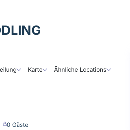
ÖDLING
eilung
Karte
Ähnliche Locations
0 Gäste