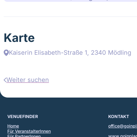
Karte
Kaiserin Elisabeth-Straße 1, 2340 Mödling
Weiter suchen
VENUEFINDER
KONTAKT
Home
office@goinpl
Für VeranstalterInnen
www.goinplac
Für PartnerInnen