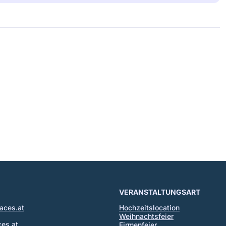
VERANSTALTUNGSART
aces.at
Hochzeitslocation
Weihnachtsfeier
es.at
Firmenfeier