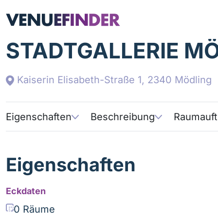
STADTGALLERIE M
Zum Inhalt der Seite springen
Kaiserin Elisabeth-Straße 1, 2340 Mödling
Eigenschaften
Beschreibung
Raumauft
Eigenschaften
Eckdaten
0 Räume