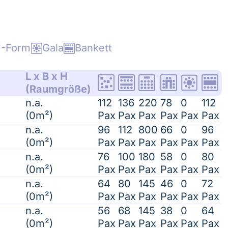
-Form
Gala
Bankett
L x B x H
(Raumgröße)
n.a.
112
136
220
78
0
112
(0m²)
Pax
Pax
Pax
Pax
Pax
Pax
n.a.
96
112
800
66
0
96
(0m²)
Pax
Pax
Pax
Pax
Pax
Pax
n.a.
76
100
180
58
0
80
(0m²)
Pax
Pax
Pax
Pax
Pax
Pax
n.a.
64
80
145
46
0
72
(0m²)
Pax
Pax
Pax
Pax
Pax
Pax
n.a.
56
68
145
38
0
64
(0m²)
Pax
Pax
Pax
Pax
Pax
Pax